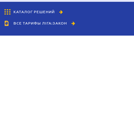
КАТАЛОГ РЕШЕНИЙ
ВСЕ ТАРИФЫ ЛІГА:ЗАКОН
Сотрудничество
Агенты
Дилеры
Политика
конфиденциальности
Условия использования
сайта
Реклама
Блог
Новости компании
Руководства