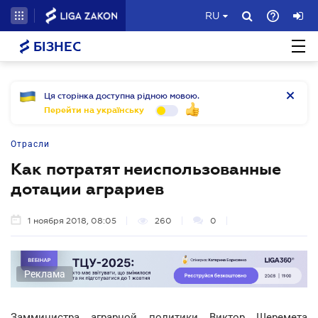
RU
БІЗНЕС
Ця сторінка доступна рідною мовою.
Перейти на українську
Отрасли
Как потратят неиспользованные
дотации аграриев
1 ноября 2018, 08:05
260
0
Реклама
Замминистра аграрной политики Виктор Шеремета