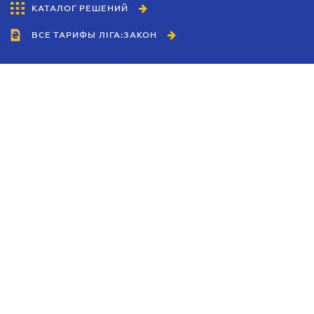
КАТАЛОГ РЕШЕНИЙ
ВСЕ ТАРИФЫ ЛІГА:ЗАКОН
Сотрудничество
Агенты
Дилеры
Политика
конфиденциальности
Условия использования
сайта
Реклама
Блог
Новости компании
Руководства
Каталоги компаний