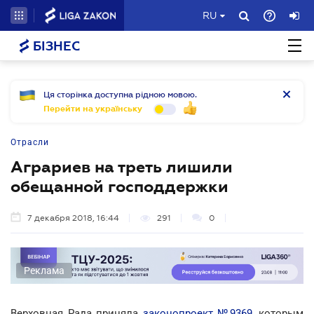
RU
БІЗНЕС
Ця сторінка доступна рідною мовою.
Перейти на українську
Отрасли
Аграриев на треть лишили
обещанной господдержки
7 декабря 2018, 16:44
291
0
Реклама
Верховная Рада приняла
законопроект №9369
, которым