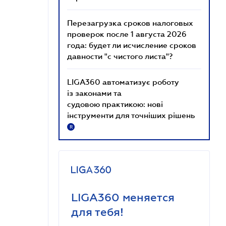
Перезагрузка сроков налоговых
проверок после 1 августа 2026
года: будет ли исчисление сроков
давности "с чистого листа"?
LIGA360 автоматизує роботу
із законами та
судовою практикою: нові
інструменти для точніших рішень
R
LIGA360 меняется
для тебя!