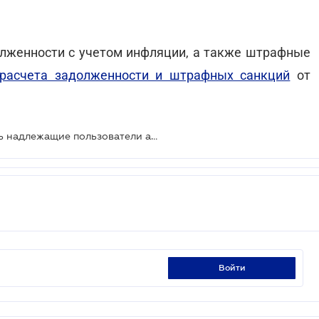
олженности с учетом инфляции, а также штрафные
 расчета задолженности и штрафных санкций
от
За нарушение ПДД будут отвечать надлежащие пользователи авто
войти