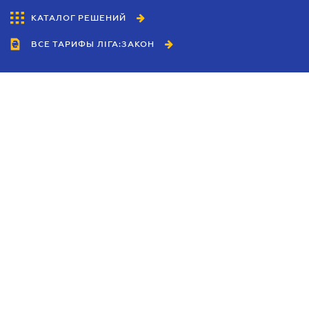
КАТАЛОГ РЕШЕНИЙ
ВСЕ ТАРИФЫ ЛІГА:ЗАКОН
Сотрудничество
Агенты
Дилеры
Политика
конфиденциальности
Условия использования
сайта
Реклама
Блог
Новости компании
Руководства
Каталоги компаний