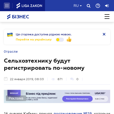
RU
БІЗНЕС
Ця сторінка доступна рідною мовою.
Перейти на українську
Отрасли
Сельхозтехнику будут
регистрировать по-новому
22 января 2019, 08:03
871
0
Реклама
16 января Кабмин принял
постановление №19
, которым