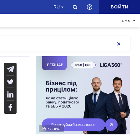
ВОЙТИ
RU
Темы
Реклама