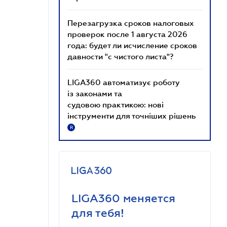
Перезагрузка сроков налоговых
проверок после 1 августа 2026
года: будет ли исчисление сроков
давности "с чистого листа"?
LIGA360 автоматизує роботу
із законами та
судовою практикою: нові
інструменти для точніших рішень
R
LIGA360 меняется
для тебя!