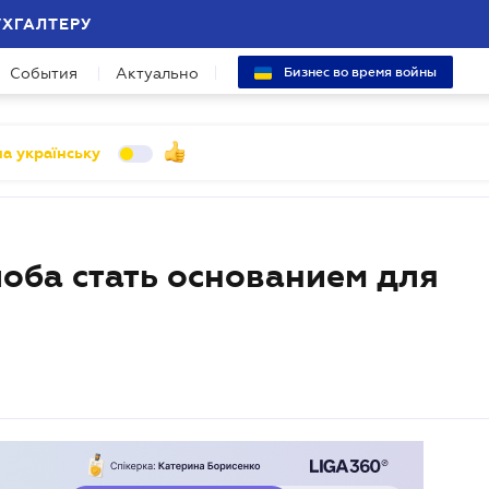
УХГАЛТЕРУ
События
Актуально
Бизнес во время войны
а українську
оба стать основанием для