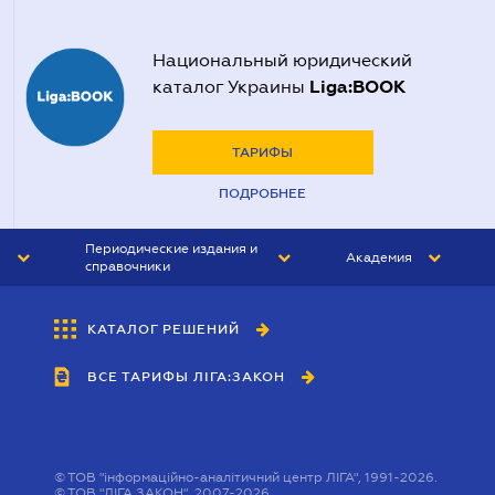
Национальный юридический
Liga:BOOK
каталог Украины
ТАРИФЫ
ПОДРОБНЕЕ
Периодические издания и
Академия
справочники
ЮРИСТ&ЗАКОН
АКАДЕМИЯ ЛІГА:ЗАКОН
КАТАЛОГ РЕШЕНИЙ
БУХГАЛТЕР&ЗАКОН
ВСЕ ТАРИФЫ ЛІГА:ЗАКОН
ВЕСТНИК МСФО
ИНТЕРБУХ
ЛИЧНЫЙ ЭКСПЕРТ
©
ТОВ "інформаційно-аналітичний центр ЛІГА", 1991-2026.
©
ТОВ "ЛІГА ЗАКОН", 2007-2026.