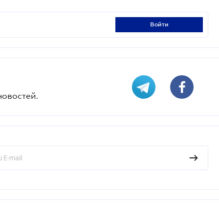
войти
новостей.