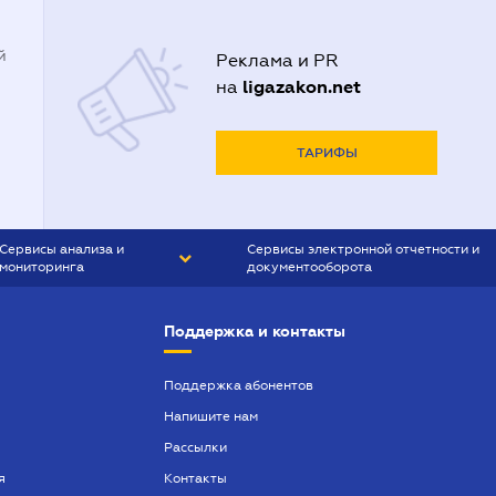
й
Реклама и PR
ligazakon.net
на
ТАРИФЫ
Сервисы анализа и
Сервисы электронной отчетности и
мониторинга
документооборота
CONTR AGENT
Liga:REPORT
Поддержка и контакты
SMS-МАЯК
VERDICTUM
Поддержка абонентов
Напишите нам
SEMANTRUM
Рассылки
SMS-МАЯК ИПОТЕКА
я
Контакты