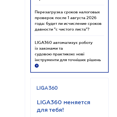
Перезагрузка сроков налоговых
проверок после 1 августа 2026
года: будет ли исчисление сроков
давности "с чистого листа"?
LIGA360 автоматизує роботу
із законами та
судовою практикою: нові
інструменти для точніших рішень
R
LIGA360 меняется
для тебя!