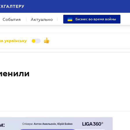
УХГАЛТЕРУ
События
Актуально
Бизнес во время войны
а українську
менили