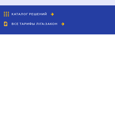
КАТАЛОГ РЕШЕНИЙ
ВСЕ ТАРИФЫ ЛІГА:ЗАКОН
Сотрудничество
Агенты
Дилеры
Политика
конфиденциальности
Условия использования
сайта
Реклама
Блог
Новости компании
Руководства