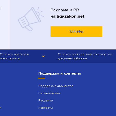
й
Реклама и PR
ligazakon.net
на
ТАРИФЫ
Сервисы анализа и
Сервисы электронной отчетности и
мониторинга
документооборота
CONTR AGENT
Liga:REPORT
Поддержка и контакты
SMS-МАЯК
VERDICTUM
Поддержка абонентов
Напишите нам
SEMANTRUM
Рассылки
SMS-МАЯК ИПОТЕКА
я
Контакты