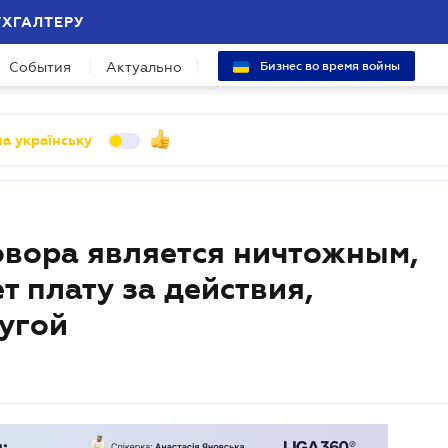
УХГАЛТЕРУ
События
Актуально
Бизнес во время войны
а українську
овора является ничтожным,
т плату за действия,
лугой