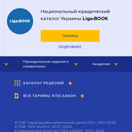
Национальный юридический
Liga:BOOK
каталог Украины
ТАРИФЫ
ПОДРОБНЕЕ
Периодические издания и
Академия
справочники
ЮРИСТ&ЗАКОН
АКАДЕМИЯ ЛІГА:ЗАКОН
КАТАЛОГ РЕШЕНИЙ
БУХГАЛТЕР&ЗАКОН
ВСЕ ТАРИФЫ ЛІГА:ЗАКОН
ВЕСТНИК МСФО
ИНТЕРБУХ
ЛИЧНЫЙ ЭКСПЕРТ
©
ТОВ "інформаційно-аналітичний центр ЛІГА", 1991-2026.
©
ТОВ "ЛІГА ЗАКОН", 2007-2026.
©
Інформаційне агенство "ЛІГА:ЗАКОН", 2010-2026.