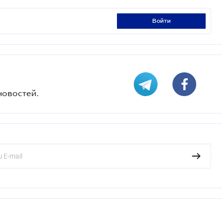
войти
новостей.