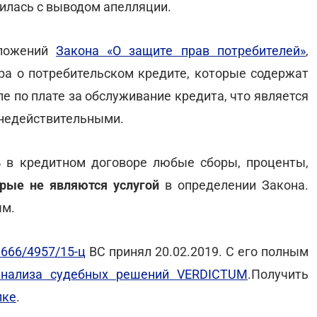
силась с выводом апелляции.
оложений
Закона «О защите прав потребителей»
,
а о потребительском кредите, которые содержат
ле по плате за обслуживание кредита, что является
 недействительными.
ь
в кредитном договоре любые сборы, проценты,
орые не являются услугой
в определении Закона.
ым.
666/4957/15-ц
ВС принял 20.02.2019. С его полным
анализа судебных решений VERDICTUM
.Получить
лке
.