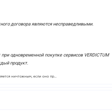
итного договора являются несправедливыми.
о) при одновременной покупке сервисов VERDICTUM
дый продукт.
Условие кредитного договора является ничтожным, если оно предусматривает плату за действия, которые не являются услугой