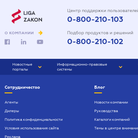
Центр поддержки пользователе
0-800-210-103
Подбор продуктов и решений
О КОМПАНИИ
0-800-210-102
Новостные
Информационно-правовые
порталы
системы
ЮРЛИГА
Право Украины
Сотрудничество
Блог
БИЗНЕС
ГРАНД
БУХГАЛТЕР.ua
ПРАЙМ
Агенты
Новости компании
Дилеры
Руководства
БУХГАЛТЕР ПРОФ
Политика конфиденциальности
Каталоги компаний
ЮРИСТ ПРОФ
Условия использования сайта
Темы в центре внимани
ЮРИСТ
Реклама