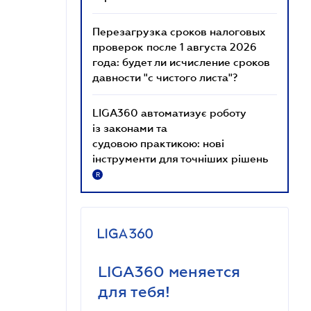
Перезагрузка сроков налоговых
проверок после 1 августа 2026
года: будет ли исчисление сроков
давности "с чистого листа"?
LIGA360 автоматизує роботу
із законами та
судовою практикою: нові
інструменти для точніших рішень
R
LIGA360 меняется
для тебя!