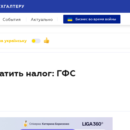
УХГАЛТЕРУ
События
Актуально
Бизнес во время войны
а українську
атить налог: ГФС