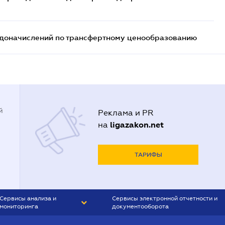
т доначислений по трансфертному ценообразованию
й
Реклама и PR
ligazakon.net
на
ТАРИФЫ
Сервисы анализа и
Сервисы электронной отчетности и
мониторинга
документооборота
CONTR AGENT
Liga:REPORT