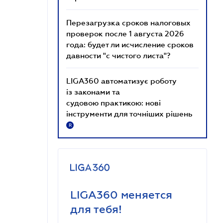
Перезагрузка сроков налоговых
проверок после 1 августа 2026
года: будет ли исчисление сроков
давности "с чистого листа"?
LIGA360 автоматизує роботу
із законами та
судовою практикою: нові
інструменти для точніших рішень
R
LIGA360 меняется
для тебя!