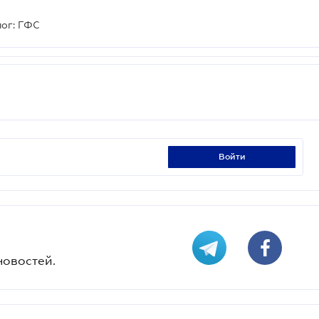
лог: ГФС
войти
новостей.