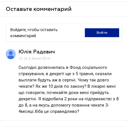
Оставьте комментарий
Войдите, чтобы оставить
войти
комментарий
Юлія Радевич
12.16, 6 Июня 2019
Сьогодні дозвонилась в Фонд соціального
страхування, в декреті ще з 5 травня, сказали
выплати будуть аж в серпні. Чому так довго
чекати? Як же 10 днів по закону? В лікарні мені
що говорити, почекайте доки мені прийдуть
декретні. Я відробила 2 роки на підприємстві з 8
до 8, а на якусь допомогу повинна чекати 3-
4місяці.Хіба це справедливо?