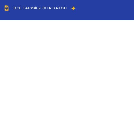
ВСЕ ТАРИФЫ ЛІГА:ЗАКОН
Сотрудничество
Агенты
Дилеры
Политика
конфиденциальности
Условия использования
сайта
Реклама
Блог
Новости компании
Руководства
Каталоги компаний
Темы в центре внимания