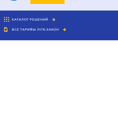
КАТАЛОГ РЕШЕНИЙ
ВСЕ ТАРИФЫ ЛІГА:ЗАКОН
Сотрудничество
Агенты
Дилеры
Политика
конфиденциальности
Условия использования
сайта
Реклама
Блог
Новости компании