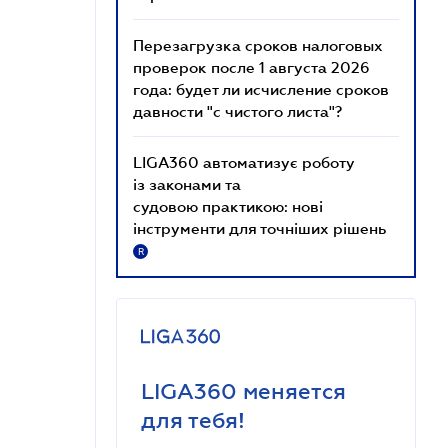
Перезагрузка сроков налоговых
проверок после 1 августа 2026
года: будет ли исчисление сроков
давности "с чистого листа"?
LIGA360 автоматизує роботу
із законами та
судовою практикою: нові
інструменти для точніших рішень
R
LIGA360 меняется
для тебя!