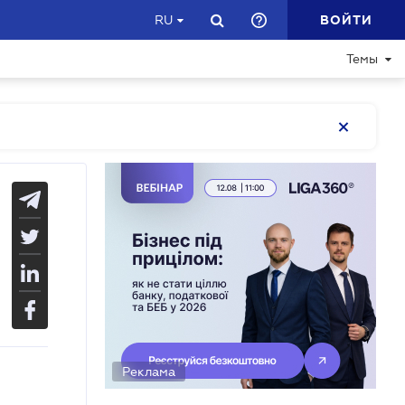
ВОЙТИ
RU
Темы
Реклама