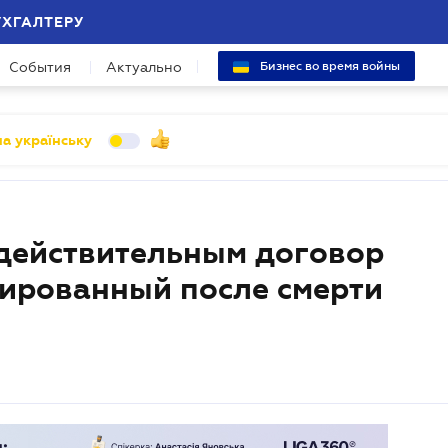
УХГАЛТЕРУ
События
Актуально
Бизнес во время войны
а українську
действительным договор
рированный после смерти