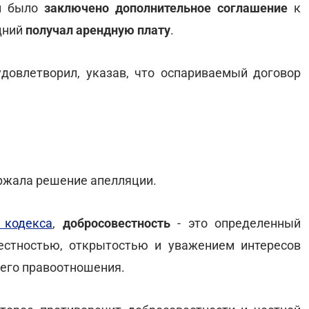
ом было
заключено дополнительное соглашение
к
едний
получал арендную плату
.
довлетворил, указав, что оспариваемый договор
ржала решение апелляции.
 кодекса
,
добросовестность
- это определенный
естностью, открытостью и уважением интересов
щего правоотношения.