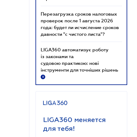
Перезагрузка сроков налоговых
проверок после 1 августа 2026
года: будет ли исчисление сроков
давности "с чистого листа"?
LIGA360 автоматизує роботу
із законами та
судовою практикою: нові
інструменти для точніших рішень
R
LIGA360 меняется
для тебя!