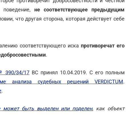
торое противоречит добросовестности и честной
и, поведение,
не соответствующее предыдущим
овии, что другая сторона, которая действует себе
влению соответствующего иска
противоречат его
едобросовестными
.
№ 390/34/17
ВС принял 10.04.2019. С его полным
еме анализа судебных решений VERDICTUM
.
е
.
е может быть выделен или поделен
, как объект