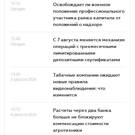
15.10
Освобождает ли военное
Сегодня
положение профессионального
участника рынка капитала от
положений о надзоре
13.40
С 7 августа меняется механизм
Сегодня
операций с трехмесячными
лимитированными
депозитными сертификатами
14.04
Табачные компании ожидают
6 августа 2026
новые правила
видеонаблюдения: что
изменится
13.13
Расчеты через два банка
6 августа 2026
больше не блокируют
компенсацию стоимости
агротехники