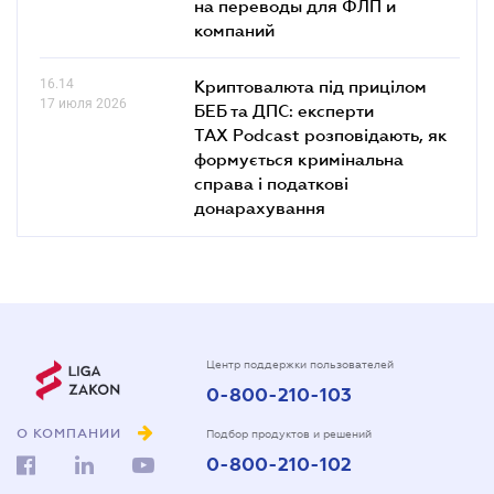
на переводы для ФЛП и
компаний
16.14
Криптовалюта під прицілом
17 июля 2026
БЕБ та ДПС: експерти
TAX Podcast розповідають, як
формується кримінальна
справа і податкові
донарахування
Центр поддержки пользователей
0-800-210-103
О КОМПАНИИ
Подбор продуктов и решений
0-800-210-102