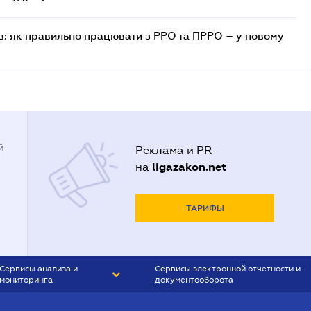
в: як правильно працювати з РРО та ПРРО – у новому
й
Реклама и PR
ligazakon.net
на
ТАРИФЫ
Сервисы анализа и
Сервисы электронной отчетности и
мониторинга
документооборота
CONTR AGENT
Liga:REPORT