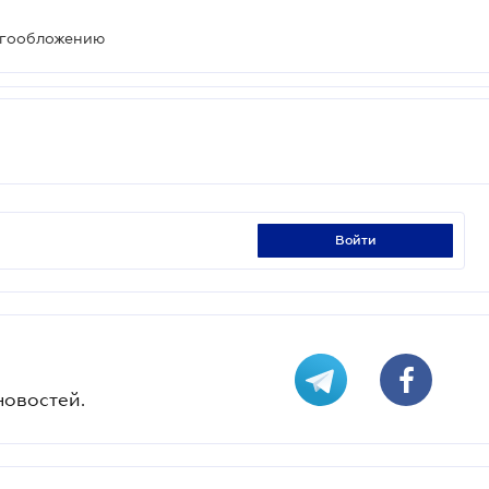
огообложению
войти
новостей.