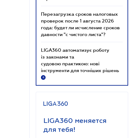
Перезагрузка сроков налоговых
проверок после 1 августа 2026
года: будет ли исчисление сроков
давности "с чистого листа"?
LIGA360 автоматизує роботу
із законами та
судовою практикою: нові
інструменти для точніших рішень
R
LIGA360 меняется
для тебя!