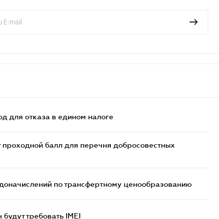
д для отказа в едином налоге
т проходной балл для перечня добросовестных
т доначислений по трансфертному ценообразованию
н будут требовать IMEI