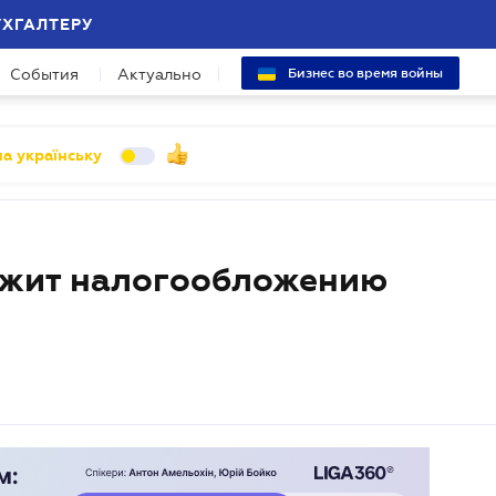
УХГАЛТЕРУ
События
Актуально
Бизнес во время войны
а українську
ежит налогообложению