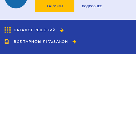
ТАРИФЫ
ПОДРОБНЕЕ
КАТАЛОГ РЕШЕНИЙ
ВСЕ ТАРИФЫ ЛІГА:ЗАКОН
Сотрудничество
Агенты
Дилеры
Политика
конфиденциальности
Условия использования
сайта
Реклама
Блог