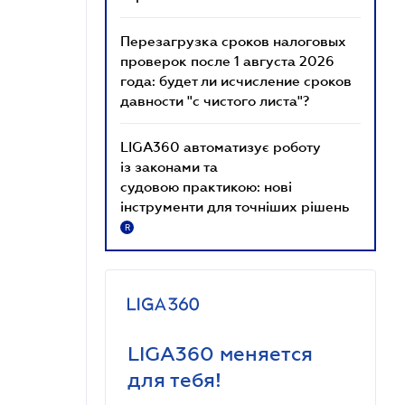
Перезагрузка сроков налоговых
проверок после 1 августа 2026
года: будет ли исчисление сроков
давности "с чистого листа"?
LIGA360 автоматизує роботу
із законами та
судовою практикою: нові
інструменти для точніших рішень
R
LIGA360 меняется
для тебя!