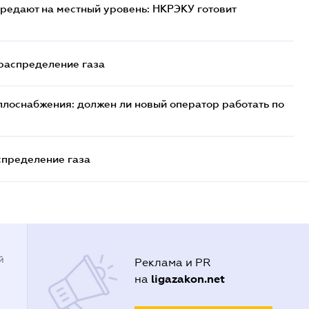
редают на местный уровень: НКРЭКУ готовит
 распределение газа
плоснабжения: должен ли новый оператор работать по
спределение газа
й
Реклама и PR
ligazakon.net
на