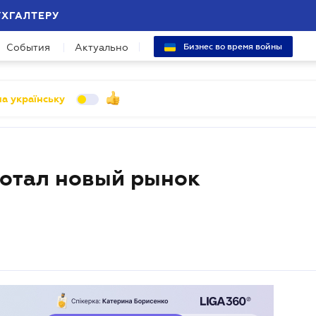
УХГАЛТЕРУ
События
Актуально
Бизнес во время войны
а українську
ботал новый рынок