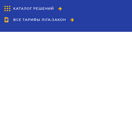
КАТАЛОГ РЕШЕНИЙ
ВСЕ ТАРИФЫ ЛІГА:ЗАКОН
Сотрудничество
Агенты
Дилеры
Политика
конфиденциальности
Условия использования
сайта
Реклама
Блог
Новости компании
Руководства
Каталоги компаний