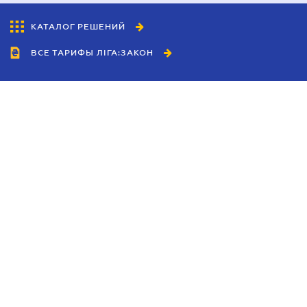
КАТАЛОГ РЕШЕНИЙ
ВСЕ ТАРИФЫ ЛІГА:ЗАКОН
Сотрудничество
Агенты
Дилеры
Политика
конфиденциальности
Условия использования
сайта
Реклама
Блог
Новости компании
Руководства