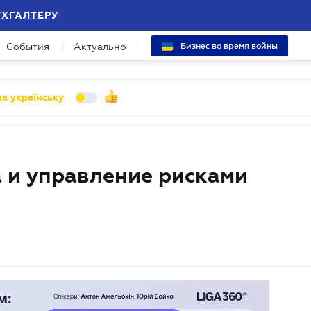
УХГАЛТЕРУ
События
Актуально
Бизнес во время войны
а українську
 и управление рисками