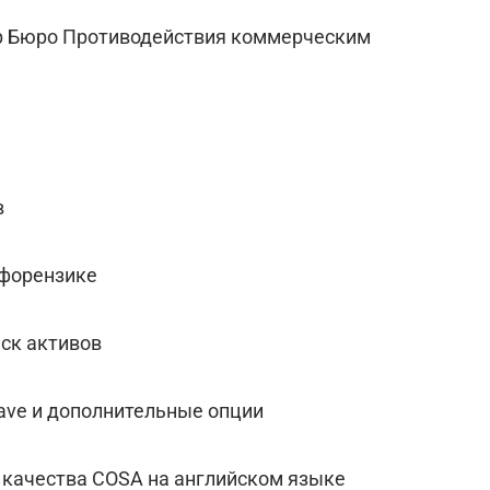
р Бюро Противодействия коммерческим
в
 форензике
иск активов
ave и дополнительные опции
 качества COSA на английском языке