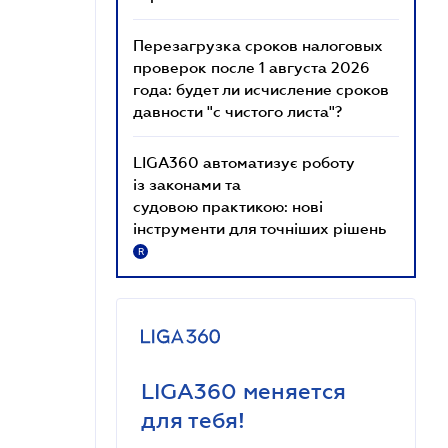
Перезагрузка сроков налоговых
проверок после 1 августа 2026
года: будет ли исчисление сроков
давности "с чистого листа"?
LIGA360 автоматизує роботу
із законами та
судовою практикою: нові
інструменти для точніших рішень
R
LIGA360 меняется
для тебя!