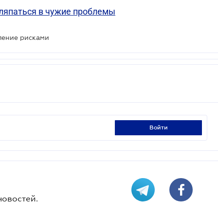
вляпаться в чужие проблемы
ление рисками
войти
новостей.