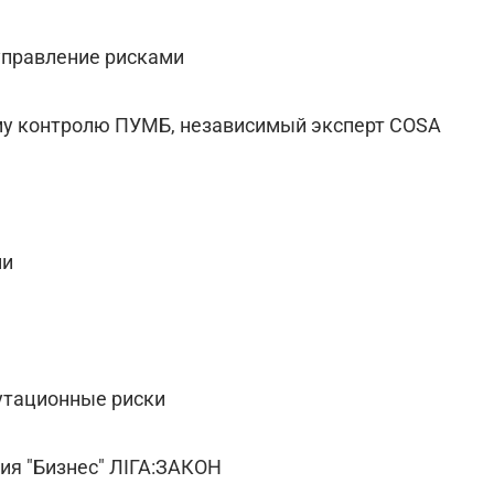
управление рисками
му контролю ПУМБ, независимый эксперт COSA
ми
утационные риски
ия "Бизнес" ЛІГА:ЗАКОН