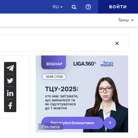
ВОЙТИ
RU
Темы
Реклама