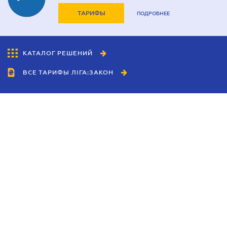
ТАРИФЫ
ПОДРОБНЕЕ
КАТАЛОГ РЕШЕНИЙ
ВСЕ ТАРИФЫ ЛІГА:ЗАКОН
Сотрудничество
Агенты
Дилеры
Политика
конфиденциальности
Условия использования
сайта
Реклама
Блог