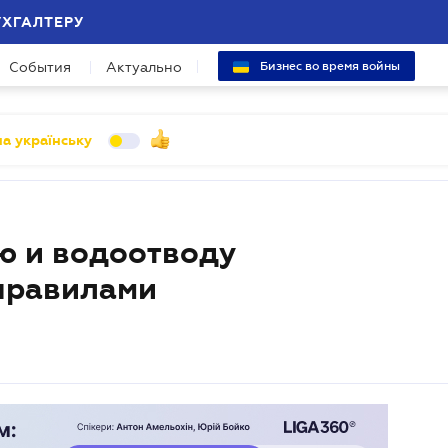
УХГАЛТЕРУ
События
Актуально
Бизнес во время войны
а українську
ю и водоотводу
правилами