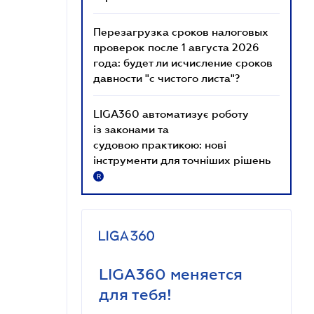
Перезагрузка сроков налоговых
проверок после 1 августа 2026
года: будет ли исчисление сроков
давности "с чистого листа"?
LIGA360 автоматизує роботу
із законами та
судовою практикою: нові
інструменти для точніших рішень
R
LIGA360 меняется
для тебя!