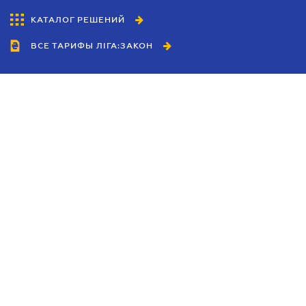
КАТАЛОГ РЕШЕНИЙ
ВСЕ ТАРИФЫ ЛІГА:ЗАКОН
Сотрудничество
Агенты
Дилеры
Политика
конфиденциальности
Условия использования
сайта
Реклама
Блог
Новости компании
Руководства
Каталоги компаний