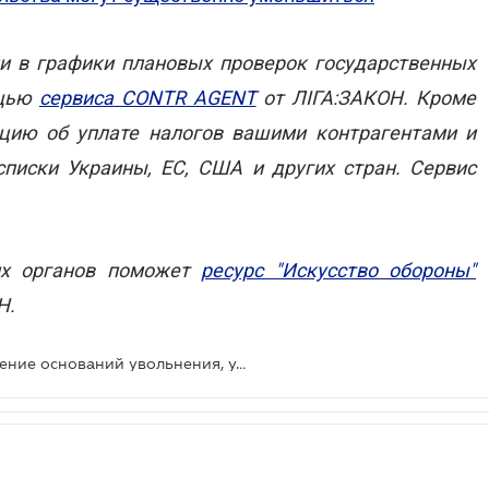
и в графики плановых проверок государственных
ощью
сервиса CONTR AGENT
от ЛІГА:ЗАКОН. Кроме
ацию об уплате налогов вашими контрагентами и
писки Украины, ЕС, США и других стран. Сервис
их органов поможет
ресурс "Искусство обороны"
Н.
Отмена трудовых книжек, расширение оснований увольнения, удаленная работа: бизнес рассказал, как нужно урегулировать трудовые отношения