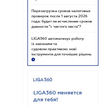
Перезагрузка сроков налоговых
проверок после 1 августа 2026
года: будет ли исчисление сроков
давности "с чистого листа"?
LIGA360 автоматизує роботу
із законами та
судовою практикою: нові
інструменти для точніших рішень
R
LIGA360 меняется
для тебя!