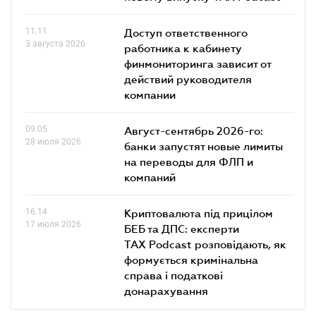
11.11
Доступ ответственного
3 августа 2026
работника к кабинету
финмониторинга зависит от
действий руководителя
компании
09.05
Август-сентябрь 2026-го:
28 июля 2026
банки запустят новые лимиты
на переводы для ФЛП и
компаний
16.14
Криптовалюта під прицілом
17 июля 2026
БЕБ та ДПС: експерти
TAX Podcast розповідають, як
формується кримінальна
справа і податкові
донарахування