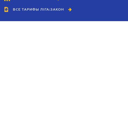
ВСЕ ТАРИФЫ ЛІГА:ЗАКОН
Сотрудничество
Агенты
Дилеры
Политика
конфиденциальности
Условия использования
сайта
Реклама
Блог
Новости компании
Руководства
Каталоги компаний
Темы в центре внимания