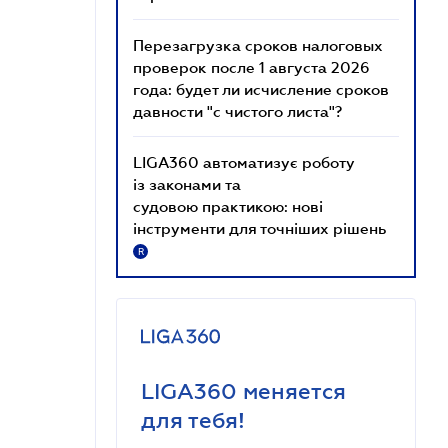
Перезагрузка сроков налоговых
проверок после 1 августа 2026
года: будет ли исчисление сроков
давности "с чистого листа"?
LIGA360 автоматизує роботу
із законами та
судовою практикою: нові
інструменти для точніших рішень
R
LIGA360 меняется
для тебя!