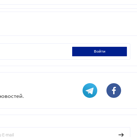
войти
новостей.