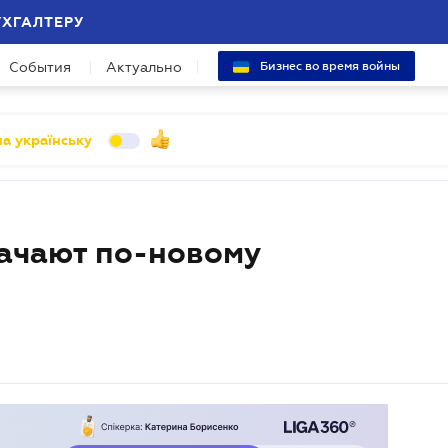
УХГАЛТЕРУ
События
Актуально
Бизнес во время войны
а українську
начают по-новому