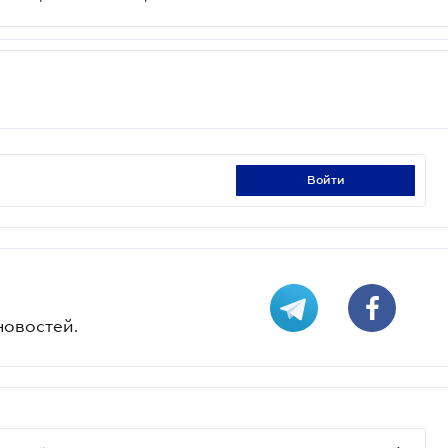
войти
новостей.