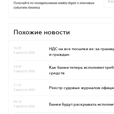
Получайте по понедельникам weekly-digest о ключевых
событиях бизнеса
Похожие новости
16.05
НДС на все посылки из-за грани
5 августа 2026
и граждан
14.09
Как банки теперь исполняют тре
5 августа 2026
средств
11.10
Реестр судовых журналов офици
5 августа 2026
09.14
Банки будут раскрывать исполни
5 августа 2026