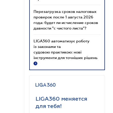
Перезагрузка сроков налоговых
проверок после 1 августа 2026
года: будет ли исчисление сроков
давности "с чистого листа"?
LIGA360 автоматизує роботу
із законами та
судовою практикою: нові
інструменти для точніших рішень
R
LIGA360 меняется
для тебя!