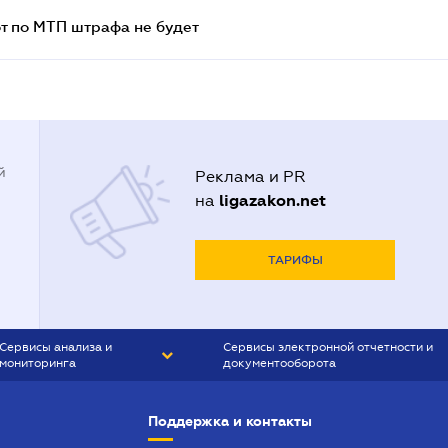
т по МТП штрафа не будет
й
Реклама и PR
ligazakon.net
на
ТАРИФЫ
Сервисы анализа и
Сервисы электронной отчетности и
мониторинга
документооборота
CONTR AGENT
Liga:REPORT
Поддержка и контакты
SMS-МАЯК