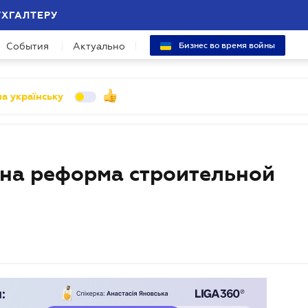
УХГАЛТЕРУ
События
Актуально
Бизнес во время войны
а українську
ена реформа строительной