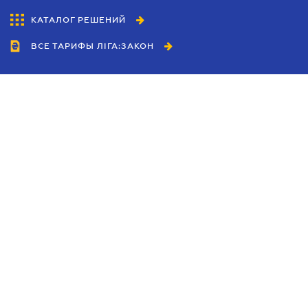
КАТАЛОГ РЕШЕНИЙ
ВСЕ ТАРИФЫ ЛІГА:ЗАКОН
Сотрудничество
Агенты
Дилеры
Политика
конфиденциальности
Условия использования
сайта
Реклама
Блог
Новости компании
Руководства
Каталоги компаний