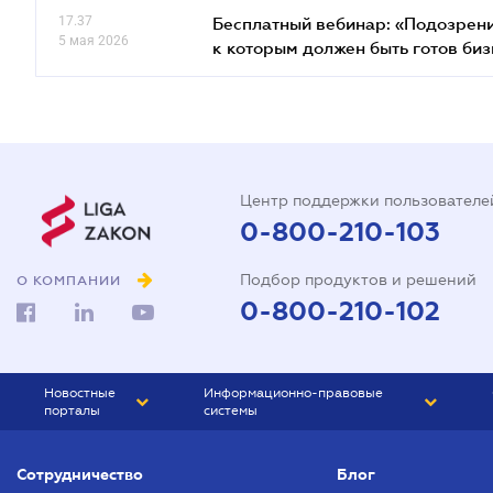
17.37
Бесплатный вебинар: «Подозрени
5 мая 2026
к которым должен быть готов биз
Центр поддержки пользователе
0-800-210-103
Подбор продуктов и решений
О КОМПАНИИ
0-800-210-102
Новостные
Информационно-правовые
порталы
системы
ЮРЛИГА
Право Украины
Сотрудничество
Блог
БИЗНЕС
ГРАНД