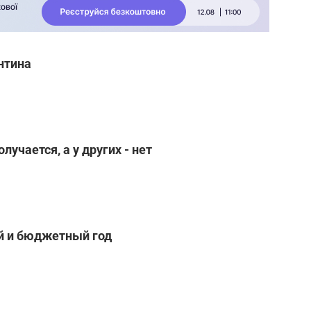
нтина
лучается, а у других - нет
й и бюджетный год