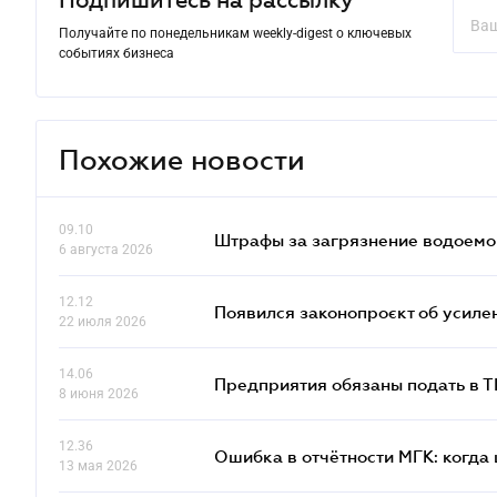
Подпишитесь на рассылку
Получайте по понедельникам weekly-digest о ключевых
событиях бизнеса
Похожие новости
09.10
Штрафы за загрязнение водоемов
6 августа 2026
12.12
Появился законопроєкт об усиле
22 июля 2026
14.06
Предприятия обязаны подать в 
8 июня 2026
12.36
Ошибка в отчётности МГК: когда 
13 мая 2026