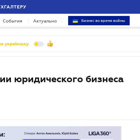
УХГАЛТЕРУ
События
Актуально
Бизнес во время войны
а українську
тии юридического бизнеса