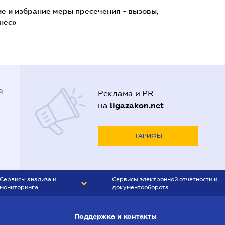
е и избрание меры пресечения - вызовы,
нес»
й
Реклама и PR
ligazakon.net
на
ТАРИФЫ
Сервисы анализа и
Сервисы электронной отчетности и
мониторинга
документооборота
CONTR AGENT
Liga:REPORT
Поддержка и контакты
SMS-МАЯК