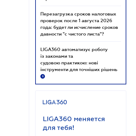
Перезагрузка сроков налоговых
проверок после 1 августа 2026
года: будет ли исчисление сроков
давности "с чистого листа"?
LIGA360 автоматизує роботу
із законами та
судовою практикою: нові
інструменти для точніших рішень
R
LIGA360 меняется
для тебя!