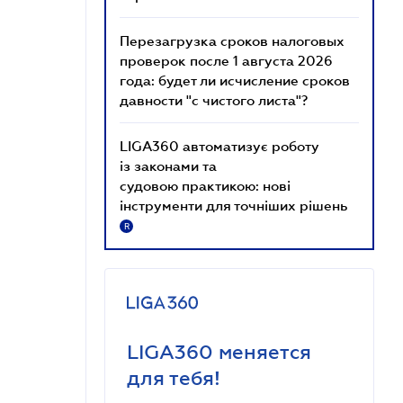
Перезагрузка сроков налоговых
проверок после 1 августа 2026
года: будет ли исчисление сроков
давности "с чистого листа"?
LIGA360 автоматизує роботу
із законами та
судовою практикою: нові
інструменти для точніших рішень
R
LIGA360 меняется
для тебя!