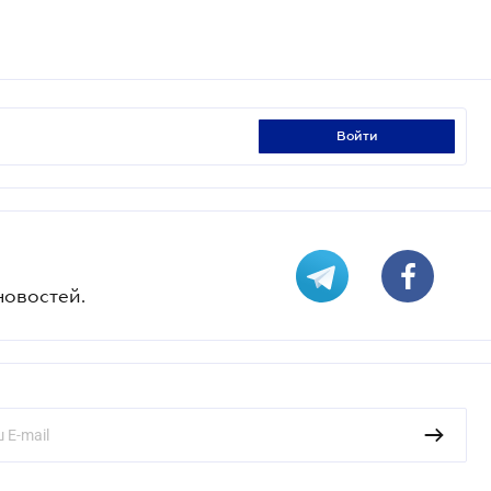
войти
новостей.