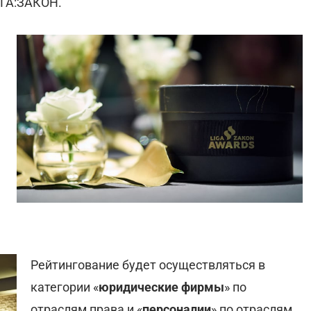
ІГА:ЗАКОН.
Рейтингование будет осуществляться в
категории «
юридические фирмы
» по
отраслям права и «
персоналии
» по отраслям