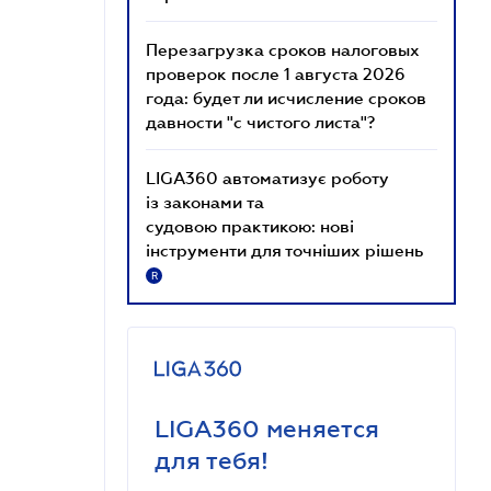
Перезагрузка сроков налоговых
проверок после 1 августа 2026
года: будет ли исчисление сроков
давности "с чистого листа"?
LIGA360 автоматизує роботу
із законами та
судовою практикою: нові
інструменти для точніших рішень
R
LIGA360 меняется
для тебя!