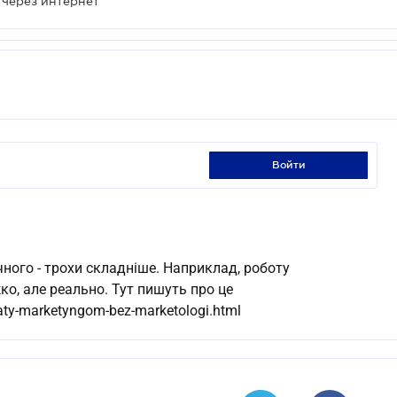
через интернет
войти
ного - трохи складніше. Наприклад, роботу
о, але реально. Тут пишуть про це
aty-marketyngom-bez-marketologi.html