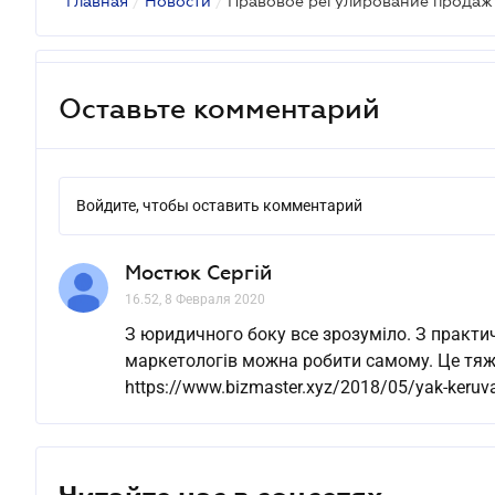
Главная
/
Новости
/
Правовое регулирование продаж 
Оставьте комментарий
Войдите, чтобы оставить комментарий
Мостюк Сергій
16.52, 8 Февраля 2020
З юридичного боку все зрозуміло. З практич
маркетологів можна робити самому. Це тяжк
https://www.bizmaster.xyz/2018/05/yak-keruv