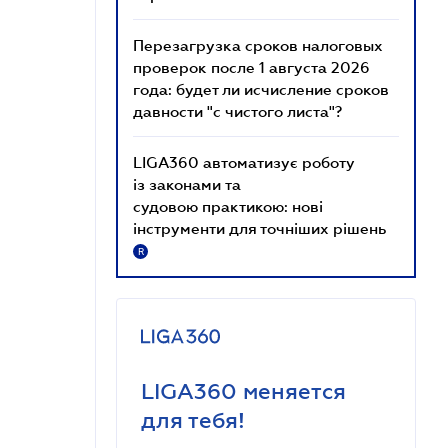
Перезагрузка сроков налоговых
проверок после 1 августа 2026
года: будет ли исчисление сроков
давности "с чистого листа"?
LIGA360 автоматизує роботу
із законами та
судовою практикою: нові
інструменти для точніших рішень
R
LIGA360 меняется
для тебя!