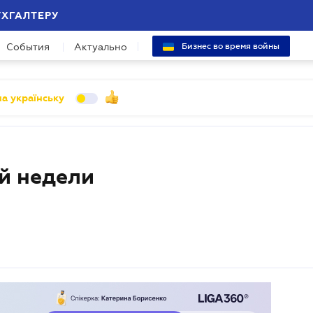
УХГАЛТЕРУ
События
Актуально
Бизнес во время войны
а українську
й недели