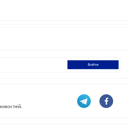
войти
новостей.