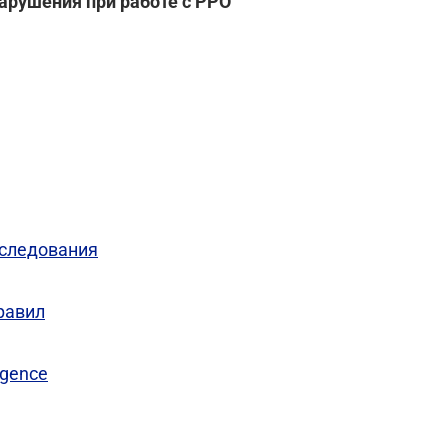
арушения при работе с РРО
еследования
равил
igence