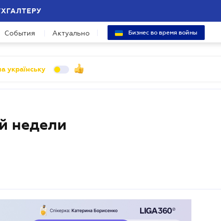
УХГАЛТЕРУ
События
Актуально
Бизнес во время войны
а українську
й недели