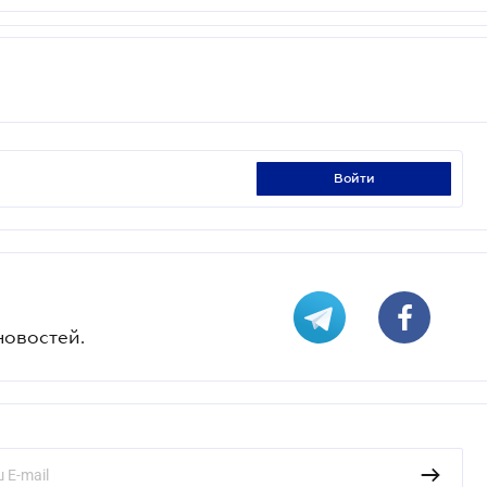
войти
новостей.