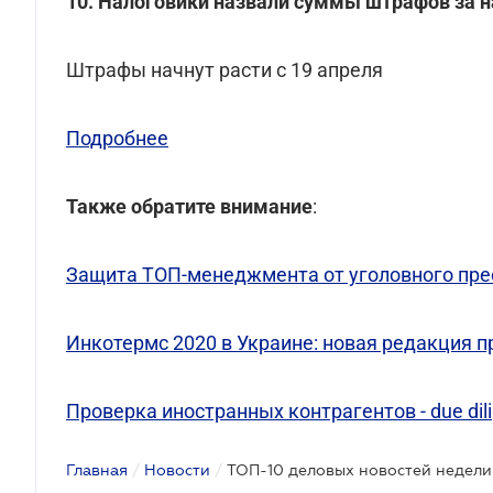
10. Налоговики назвали суммы штрафов за н
Штрафы начнут расти с 19 апреля
Подробнее
Также обратите внимание
:
Защита ТОП-менеджмента от уголовного пр
Инкотермс 2020 в Украине: новая редакция п
Проверка иностранных контрагентов - due dil
Главная
/
Новости
/
ТОП-10 деловых новостей недели