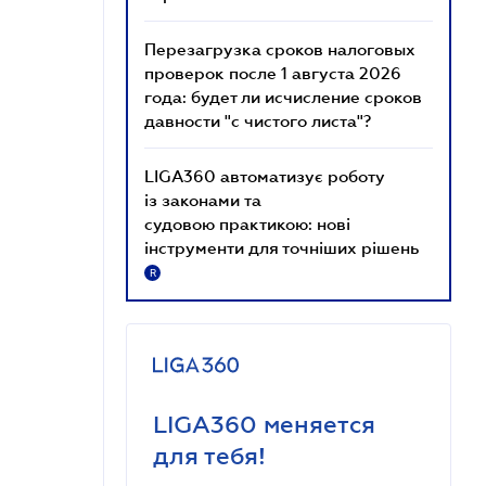
Перезагрузка сроков налоговых
проверок после 1 августа 2026
года: будет ли исчисление сроков
давности "с чистого листа"?
LIGA360 автоматизує роботу
із законами та
судовою практикою: нові
інструменти для точніших рішень
R
LIGA360 меняется
для тебя!