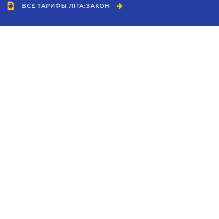
ВСЕ ТАРИФЫ ЛІГА:ЗАКОН
Сотрудничество
Агенты
Дилеры
Политика
конфиденциальности
Условия использования
сайта
Реклама
Блог
Новости компании
Руководства
Каталоги компаний
Темы в центре внимания