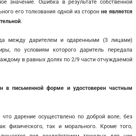
ое значение. Ошибка в результате собственной
ьного его толкования одной из сторон
не является
ительной
.
ода между дарителем и одаренными (3 лицами)
иры, по условиям которого даритель передала
каждому в равных долях по 2/9 части отчуждаемой
н в письменной форме и удостоверен частным
, что дарение осуществлено по доброй воле, без
ак физического, так и морального. Кроме того,
ключается под воздействием тяжелых для них