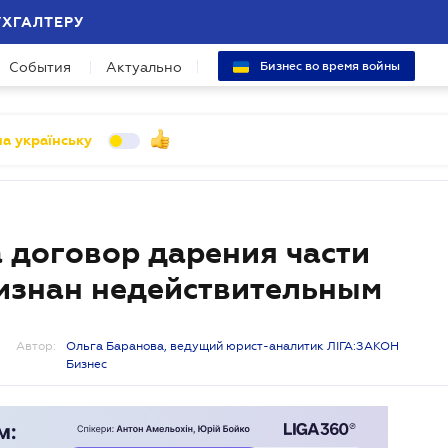
УХГАЛТЕРУ
События
Актуально
Бизнес во время войны
а українську
а договор дарения части
изнан недействительным
Автор:
Ольга Баранова, ведущий юрист-аналитик ЛІГА:ЗАКОН
Бизнес