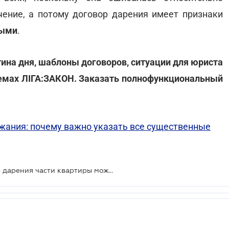
ение, а потому договор дарения имеет признаки
ными
.
тина дня, шаблоны договоров, ситуации для юриста
стемах ЛІГА:ЗАКОН. Заказать полнофункциональный
жания: почему важно указать все существенные
ВС указал условия, когда договор дарения части квартиры может быть признан недействительным