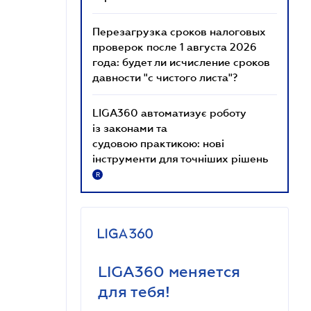
Перезагрузка сроков налоговых
проверок после 1 августа 2026
года: будет ли исчисление сроков
давности "с чистого листа"?
LIGA360 автоматизує роботу
із законами та
судовою практикою: нові
інструменти для точніших рішень
R
LIGA360 меняется
для тебя!