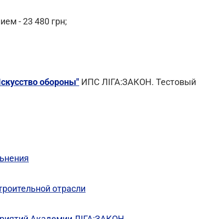
м - 23 480 грн;
Искусство обороны"
ИПС ЛІГА:ЗАКОН. Тестовый
льнения
троительной отрасли
риятий Академии ЛІГА:ЗАКОН