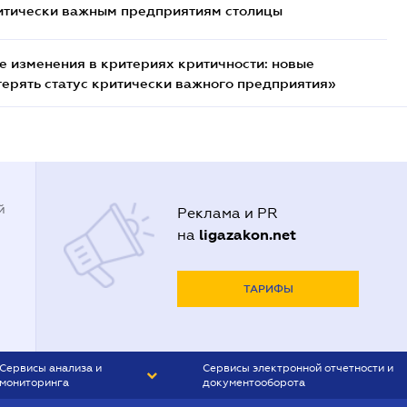
итически важным предприятиям столицы
 изменения в критериях критичности: новые
терять статус критически важного предприятия»
й
Реклама и PR
ligazakon.net
на
ТАРИФЫ
Сервисы анализа и
Сервисы электронной отчетности и
мониторинга
документооборота