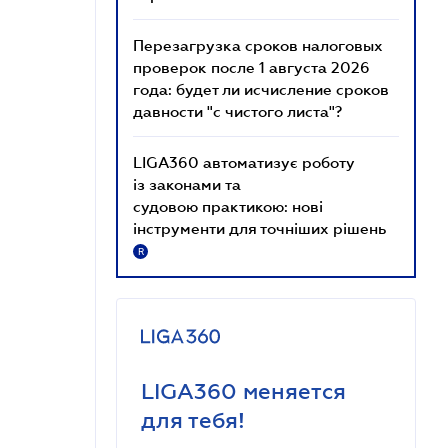
Перезагрузка сроков налоговых
проверок после 1 августа 2026
года: будет ли исчисление сроков
давности "с чистого листа"?
LIGA360 автоматизує роботу
із законами та
судовою практикою: нові
інструменти для точніших рішень
R
LIGA360 меняется
для тебя!