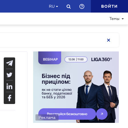
ВОЙТИ
RU
Темы
Реклама