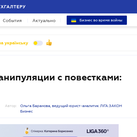
УХГАЛТЕРУ
События
Актуально
Бизнес во время войны
а українську
анипуляции с повестками:
Автор:
Ольга Баранова, ведущий юрист-аналитик ЛІГА:ЗАКОН
Бизнес