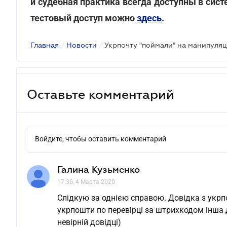
и судебная практика всегда доступны в си
тестовый доступ можно
здесь
.
Главная
/
Новости
/
Оставьте комментарий
Войдите, чтобы оставить комментарий
Галина Кузьменко
17.36, 4 Марта 2020
Слідкую за однією справою. Довідка з укрп
укрпошти по перевірці за штрихкодом інша 
невірній довідці)