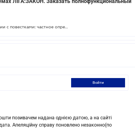
стемах ЛІГА:ЗАКОН. Заказать полнофункциональный
Укрпочту "поймали" на манипуляции с повестками: частное определение ВС
войти
ошти позивачем надана однією датою, а на сайті
дата. Апеляційну справу поновлено незаконно(по