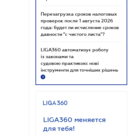
Перезагрузка сроков налоговых
проверок после 1 августа 2026
года: будет ли исчисление сроков
давности "с чистого листа"?
LIGA360 автоматизує роботу
із законами та
судовою практикою: нові
інструменти для точніших рішень
R
LIGA360 меняется
для тебя!