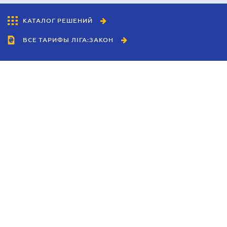
КАТАЛОГ РЕШЕНИЙ
ВСЕ ТАРИФЫ ЛІГА:ЗАКОН
Сотрудничество
Агенты
Дилеры
Политика
конфиденциальности
Условия использования
сайта
Реклама
Блог
Новости компании
Руководства