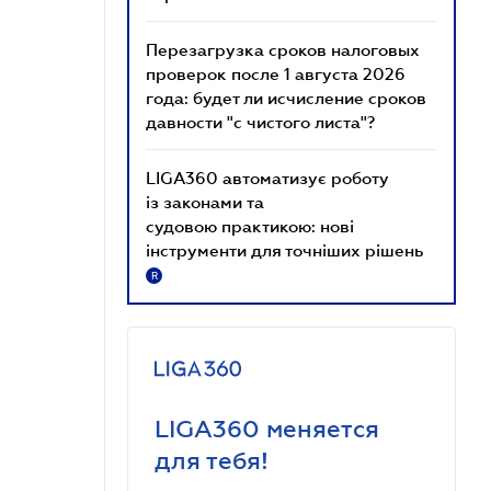
Перезагрузка сроков налоговых
проверок после 1 августа 2026
года: будет ли исчисление сроков
давности "с чистого листа"?
LIGA360 автоматизує роботу
із законами та
судовою практикою: нові
інструменти для точніших рішень
R
LIGA360 меняется
для тебя!