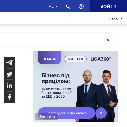
ВОЙТИ
RU
Темы
Реклама