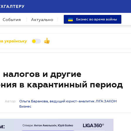
УХГАЛТЕРУ
События
Актуально
Бизнес во время войны
а українську
 налогов и другие
ния в карантинный период
Автор:
Ольга Баранова, ведущий юрист-аналитик ЛІГА:ЗАКОН
Бизнес