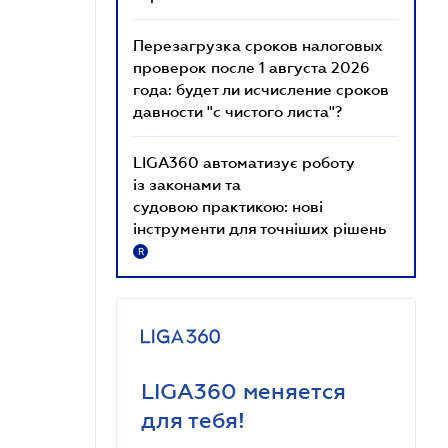
Перезагрузка сроков налоговых
проверок после 1 августа 2026
года: будет ли исчисление сроков
давности "с чистого листа"?
LIGA360 автоматизує роботу
із законами та
судовою практикою: нові
інструменти для точніших рішень
R
LIGA360 меняется
для тебя!