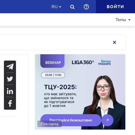
ВОЙТИ
RU
Темы
Реклама