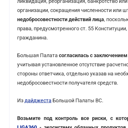
ликвидация, реорганизация, банкротство ил
организации, сокращения численности или ш
недобросовестности действий лица
, посколь
права, предусмотренного ст. 55 Конституции,
гражданина.
Большая Палата
согласилась с заключением
учитывая установленное отсутствие расчетно
стороны ответчика, отдельно указав на нео
недобросовестности получателя средств.
Из
дайджеста
Большой Палаты ВС.
Возьмите под контроль все риски, с кот
LIGA360
- экосистему облачных продуктов