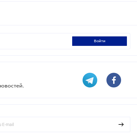
войти
новостей.