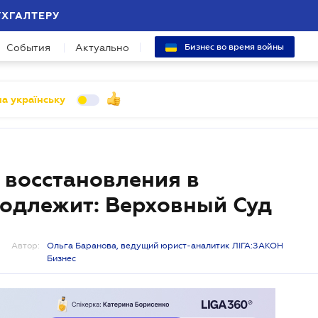
УХГАЛТЕРУ
События
Актуально
Бизнес во время войны
а українську
 восстановления в
подлежит: Верховный Суд
Автор:
Ольга Баранова, ведущий юрист-аналитик ЛІГА:ЗАКОН
Бизнес