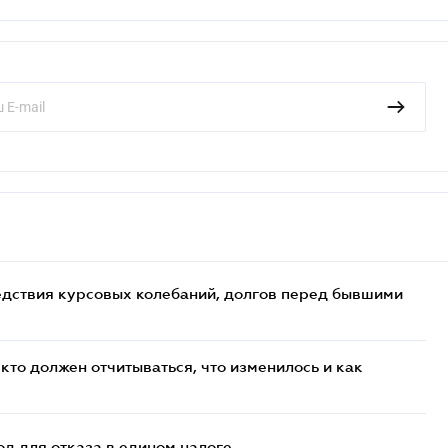
едствия курсовых колебаний, долгов перед бывшими
кто должен отчитываться, что изменилось и как
д для отказа в едином налоге