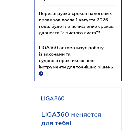
Перезагрузка сроков налоговых
проверок после 1 августа 2026
года: будет ли исчисление сроков
давности "с чистого листа"?
LIGA360 автоматизує роботу
із законами та
судовою практикою: нові
інструменти для точніших рішень
R
LIGA360 меняется
для тебя!