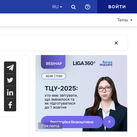
ВОЙТИ
RU
Темы
Реклама