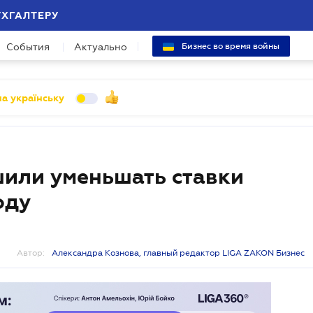
УХГАЛТЕРУ
События
Актуально
Бизнес во время войны
а українську
или уменьшать ставки
оду
Автор:
Александра Кознова, главный редактор LIGA ZAKON Бизнес