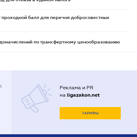
т проходной балл для перечня добросовестных
т доначислений по трансфертному ценообразованию
й
Реклама и PR
ligazakon.net
на
ТАРИФЫ