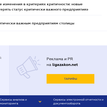
 изменения в критериях критичности: новые
терять статус критически важного предприятия»
итически важным предприятиям столицы
й
Реклама и PR
ligazakon.net
на
ТАРИФЫ
Сервисы анализа и
Сервисы электронной отчетности и
мониторинга
документооборота