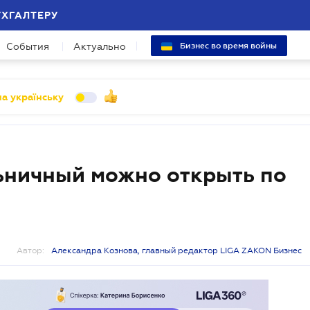
УХГАЛТЕРУ
События
Актуально
Бизнес во время войны
а українську
ьничный можно открыть по
Автор:
Александра Кознова, главный редактор LIGA ZAKON Бизнес