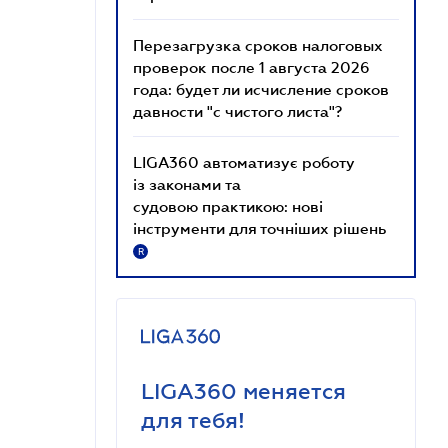
Перезагрузка сроков налоговых
проверок после 1 августа 2026
года: будет ли исчисление сроков
давности "с чистого листа"?
LIGA360 автоматизує роботу
із законами та
судовою практикою: нові
інструменти для точніших рішень
R
LIGA360 меняется
для тебя!