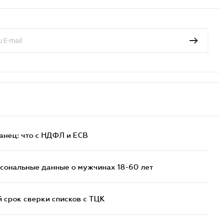
анец: что с НДФЛ и ЕСВ
сональные данные о мужчинах 18-60 лет
й срок сверки списков c ТЦК