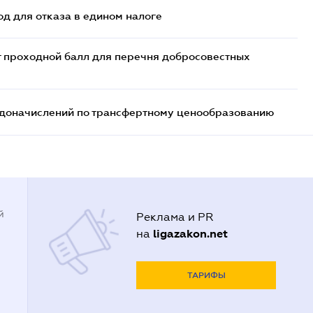
д для отказа в едином налоге
т проходной балл для перечня добросовестных
т доначислений по трансфертному ценообразованию
й
Реклама и PR
ligazakon.net
на
ТАРИФЫ