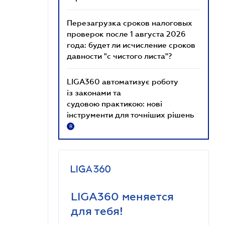
Перезагрузка сроков налоговых
проверок после 1 августа 2026
года: будет ли исчисление сроков
давности "с чистого листа"?
LIGA360 автоматизує роботу
із законами та
судовою практикою: нові
інструменти для точніших рішень
R
LIGA360 меняется
для тебя!