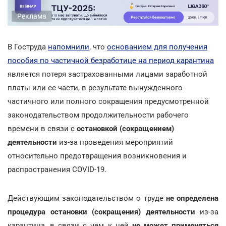
Реклама
В Гоструда
напомнили
, что
основанием для получения
пособия по частичной безработице на период карантина
является потеря застрахованными лицами заработной
платы или ее части, в результате вынужденного
частичного или полного сокращения предусмотренной
законодательством продолжительности рабочего
времени в связи с
остановкой (сокращением)
деятельности
из-за проведения мероприятий
относительно предотвращения возникновения и
распространения СОVID-19.
Действующим законодательством о труде
не определена
процедура остановки (сокращения) деятельности
из-за
карантина, в связи с чем к ней
не может применяться