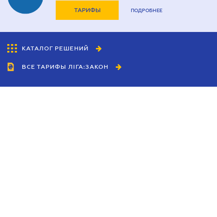
ТАРИФЫ
ПОДРОБНЕЕ
КАТАЛОГ РЕШЕНИЙ
ВСЕ ТАРИФЫ ЛІГА:ЗАКОН
Сотрудничество
Агенты
Дилеры
Политика
конфиденциальности
Условия использования
сайта
Реклама
Блог