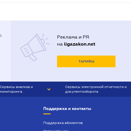
й
Реклама и PR
ligazakon.net
на
ТАРИФЫ
Сервисы анализа и
Сервисы электронной отчетности и
мониторинга
документооборота
CONTR AGENT
Liga:REPORT
Поддержка и контакты
SMS-МАЯК
VERDICTUM
Поддержка абонентов