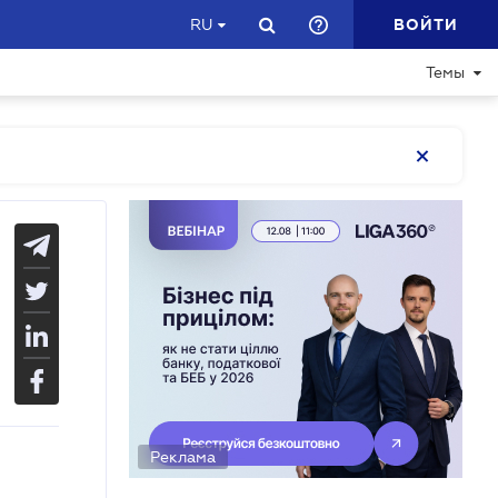
ВОЙТИ
RU
Темы
Реклама