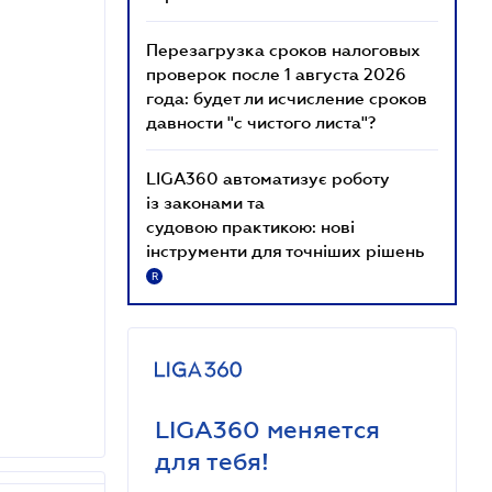
Перезагрузка сроков налоговых
проверок после 1 августа 2026
года: будет ли исчисление сроков
давности "с чистого листа"?
LIGA360 автоматизує роботу
із законами та
судовою практикою: нові
інструменти для точніших рішень
R
LIGA360 меняется
для тебя!