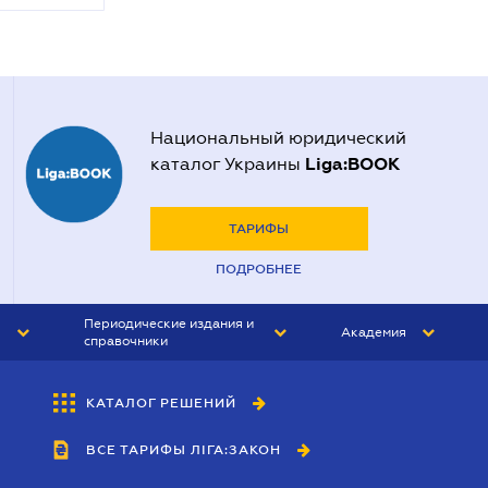
Национальный юридический
Liga:BOOK
каталог Украины
ТАРИФЫ
ПОДРОБНЕЕ
Периодические издания и
Академия
справочники
ЮРИСТ&ЗАКОН
АКАДЕМИЯ ЛІГА:ЗАКОН
КАТАЛОГ РЕШЕНИЙ
БУХГАЛТЕР&ЗАКОН
ВСЕ ТАРИФЫ ЛІГА:ЗАКОН
ВЕСТНИК МСФО