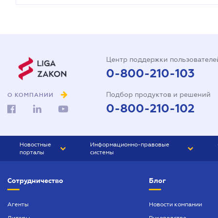
Центр поддержки пользователе
0-800-210-103
Подбор продуктов и решений
О КОМПАНИИ
0-800-210-102
Новостные
Информационно-правовые
порталы
системы
ЮРЛИГА
Право Украины
Сотрудничество
Блог
БИЗНЕС
ГРАНД
БУХГАЛТЕР.ua
ПРАЙМ
Агенты
Новости компании