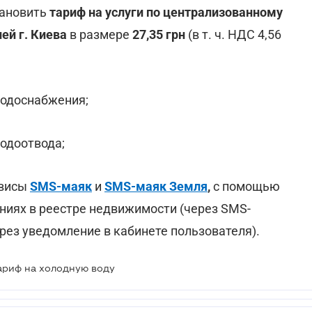
тановить
тариф на услуги по централизованному
ей г. Киева
в размере
27,35 грн
(в т. ч. НДС 4,56
м водоснабжения;
 водоотвода;
рвисы
SMS-маяк
и
SMS-маяк Земля
,
с помощью
ниях в реестре недвижимости (через SMS-
рез уведомление в кабинете пользователя).
ариф на холодную воду