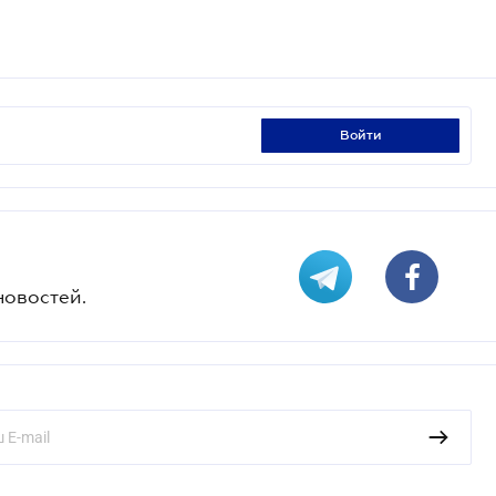
войти
новостей.